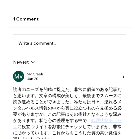
負」—PMIのリアル
ここ数年で、中小企業の「M&A（企業の合
1 Comment
併・買収）」はかつてないほど活発化していま
す。 後継者不足を背景にした「守りのM&A」
もあれば、成長のための「攻めのM&A」も増
Write a comment...
加。 買い手企業は製造業・建設業・飲食業・介
護など多岐にわたり、業種・規模を問わず
Newest
M&Aが日常の経営手段になりつつあります。
他社の持つ経営資源をスピード感をもって獲得
Mv Crash
することで、自社の成長を加速させる手段でも
Jan 20
あるM&Aでは、 契約
読者のニーズを的確に捉えた、非常に価値のある記事だ
と思います。文章の構成が美しく、最後までスムーズに
読み進めることができました。私たちは日々、溢れるメ
ンタルヘルス情報の中から真に役立つものを見極める必
要がありますが、この記事はその指針となるような深み
があります。私も心の整理をする中で、
心理状態チェッ
ク
に役立つサイトを頻繁にチェックしていますが、非常
に助かっています。これからもこうした質の高い発信を