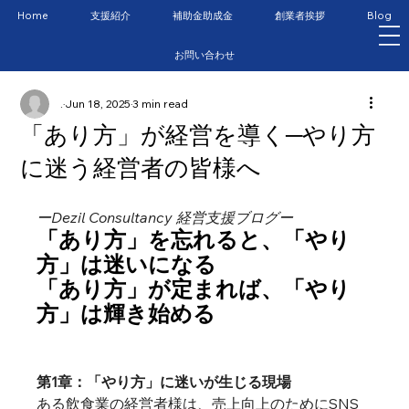
Home
支援紹介
補助金助成金
創業者挨拶
Blog
お問い合わせ
.
Jun 18, 2025
3 min read
「あり方」が経営を導く─やり方
に迷う経営者の皆様へ
ーDezil Consultancy 経営支援ブログー
「あり方」を忘れると、「やり
方」は迷いになる
「あり方」が定まれば、「やり
方」は輝き始める
第1章：「やり方」に迷いが生じる現場
ある飲食業の経営者様は、売上向上のためにSNS