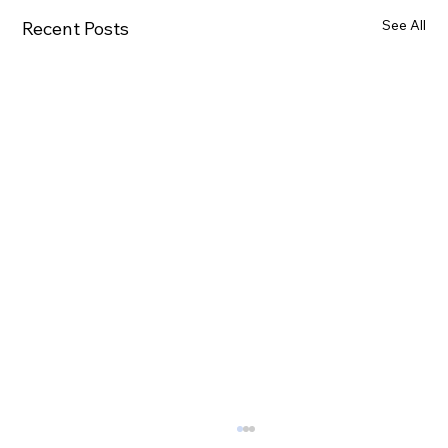
See All
Recent Posts
中小企業M&Aの成功を分ける「本当の勝