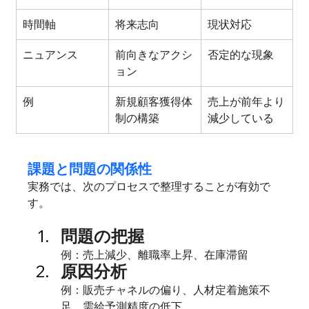
時間軸
将来志向
現状対応
ニュアンス
前向きなアクシ
否定的な現象
ョン
例
新規顧客獲得体
売上が前年より
制の構築
減少している
課題と問題の関係性
実務では、次のプロセスで整理することが有効で
す。
問題の把握   
例：売上減少、離職率上昇、在庫滞留
原因分析        
例：販売チャネルの偏り、人材定着施策不
足、需給予測精度の低下