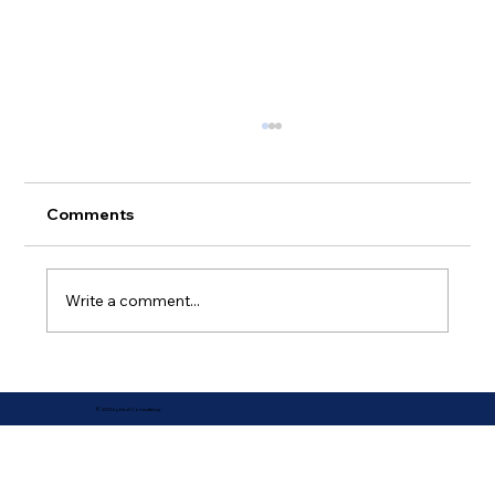
中小企業M&Aの成功を分ける「本当の勝
負」—PMIのリアル
ここ数年で、中小企業の「M&A（企業の合
Comments
併・買収）」はかつてないほど活発化していま
す。 後継者不足を背景にした「守りのM&A」
もあれば、成長のための「攻めのM&A」も増
Write a comment...
加。 買い手企業は製造業・建設業・飲食業・介
護など多岐にわたり、業種・規模を問わず
M&Aが日常の経営手段になりつつあります。
他社の持つ経営資源をスピード感をもって獲得
© 2021 by Dezil Consultancy
することで、自社の成長を加速させる手段でも
あるM&Aでは、 契約